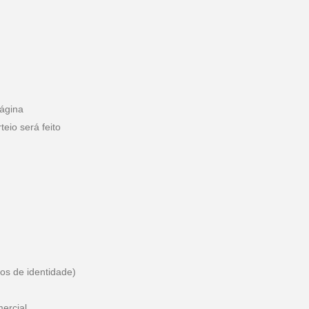
página
eio será feito
os de identidade)
mercial