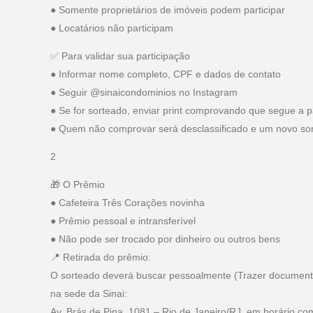
● Somente proprietários de imóveis podem participar
● Locatários não participam
✅ Para validar sua participação
● Informar nome completo, CPF e dados de contato
● Seguir @sinaicondominios no Instagram
● Se for sorteado, enviar print comprovando que segue a 
● Quem não comprovar será desclassificado e um novo sort
2
🎁 O Prêmio
● Cafeteira Três Corações novinha
● Prêmio pessoal e intransferível
● Não pode ser trocado por dinheiro ou outros bens
📍 Retirada do prêmio:
O sorteado deverá buscar pessoalmente (Trazer document
na sede da Sinai:
Av. Brás de Pina, 1081 – Rio de Janeiro/RJ, em horário co