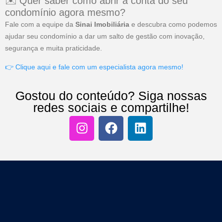
✉️ Quer saber como abrir a conta do seu
condomínio agora mesmo?
Fale com a equipe da
Sinai Imobiliária
e descubra como podemos
ajudar seu condomínio a dar um salto de gestão com inovação,
segurança e muita praticidade.
👉 Clique aqui e fale com um especialista agora mesmo!
Gostou do conteúdo? Siga nossas
redes sociais e compartilhe!
I
F
L
n
a
i
s
c
n
t
e
k
a
b
e
g
o
d
r
o
i
a
k
n
m